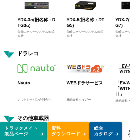
YDX-3α(旧名称：D
YDX-5(旧名称：DT
YDX-7(旧
TG3α)
G5)
G7)
矢崎エナジーシステム株式
矢崎エナジーシステム株式
矢崎エナジーシス
会社
会社
会社
ドラレコ
Nauto
WEBドラサービス
「EV-WITN
「WITNESS
Ⅱ」
ナウトジャパン合同会社
株式会社タイガー
株式会社ドライブ
その他車載器
トラックメイト
資料
総合
製品ページ
ダウンロード
カタログ