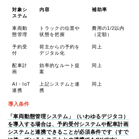
対象シ
内容
補助率
ステム
車両動
トラックの位置や
費用の1/2以内
態管理
状態を把握
（定額）
予約受
荷主からの予約を
同上
付
デジタル化
配車計
効率的なルート提
同上
画
案
AI・IoT
上記システムと連
同上
連携
携
導入条件
「車両動態管理システム」（いわゆるデジタコ）
を導入する場合は、予約受付システムや配車計画
システムと連携できることが必須条件です（すで