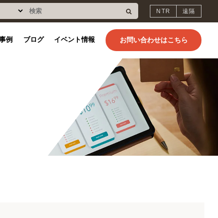
NTR
遠隔
事例
ブログ
イベント情報
お問い合わせはこちら
・イベントレポート
ジャパントラックショー2026【展示会出展レポート】
福利厚生
代表挨拶
採用応募フォーム
支店案内・地図
ジャパントラックショー2026出展レポート！
クメイト配
配送計画システム
スマホで乗務日
来場者の声をもとに、点呼システム、VR安全教育、日常点検アプリ
況を見え
安全運転・事故
ドライバーの労
「配送デス」
報 モバレポ
安心して働ける制度、
株式会社タイガー 茂岡
応募はこちらから！
株式会社タイガーの各
たい
防止を強化した
働時間を削減し
への関心から見えた運送業界の“今”をご紹介します。
そろってます。
賢明より皆様へのご挨
支店、地図を紹介しま
タイガー手廻計算器資料
株式会社片岡運送
株式会社ヨシノロジ
住友電工システムソリ
い
たい
社タイガー
ューション株式会社
株式会社タイガー
拶。
す。
館
トラックメイト導入で配
トラックメイト・配車Proを
タイガー大阪 ユーザー会2026【開催レポート】
車・勤怠・倉庫業を一元
導入したことで、シンプル
タイガー計算器は、ハンド
化、業務効率化と柔軟な労
な操作性によりスムーズな
ルを廻すことにより四則演
大阪支店ユーザー会では、ドライバー採用難、貨物自動車運送事業
働環境の実現。
教育と業務フローの効率化
算を行なう器械です。
法改正、物流DX・業務効率化をテーマに、運送事業者様の実務に役
を実現。配車と経理業務の
立つ情報を共有しました。
新】改正トラック
臣
楽楽明細
分担が明確になり、作業が
セミナー内容や参加者様の声をご紹介します。
分かりやすく解
円滑に進むように。
ブログ一覧へ