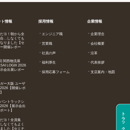
ント情報
採用情報
企業情報
だヨ！朝から全
エンジニア職
企業理念
合…しなくても
なりました【セ
営業職
会社概要
ー開催レポー
社員の声
沿革
回 関西物流展
福利厚生
代表挨拶
SAI LOGIX 2026
示会出展レポー
採用応募フォーム
支店案内・地図
ガー大阪 ユーザ
2026【開催レポ
】
パントラックシ
2026【展示会出
ポート】
トラックメイト
だヨ！全員集
しなくてもよく
ました【セミナ