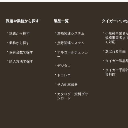
課題や業務から探す
製品一覧
タイガーいいね
課題から探す
運輸関連システム
小規模事業者
規模事業者ま
く対応
業務から探す
点呼関連システム
選ばれる理由
保有台数で探す
アルコールチェッカ
ー
タイガー製品
購入方法で探す
デジタコ
タイガー手廻
資料館
ドラレコ
その他車載器
カタログ・資料ダウ
ンロード