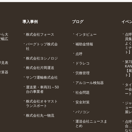
導入事例
ブログ
イベ
から大
株式会社フォース
インタビュー
点呼
で幅広
員集
よく
バーグトップ株式会
補助金情報
ミナ
社
ト】
点呼
株式会社ヨシノロジ
第7
早見表
ドラレコ
KAN
株式会社片岡運送
【展
計算器
労務管理
ト】
サンワ運輸株式会社
アルコール検知器
タイ
運送業・車両31～50
ー会
台の事業者
社会問題
ート
株式会社オキマスト
安全対策
ジャ
ランスポート
ョー
パソコン
展レ
株式会社丸一物流
運送会社ニュースま
点呼
とめ
合…
なり