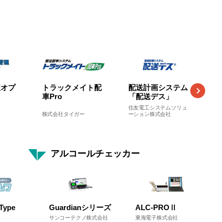
社ドライブカメ
株式会社ドコマップジ
ャパン
理オプ
トラックメイト配
配送計画システム
ス
車Pro
「配送デス」
報
住友電工システムソリュ
株式会社タイガー
ーション株式会社
株
アルコールチェッカー
ype
Guardianシリーズ
ALC-PROⅡ
サンコーテクノ株式会社
東海電子株式会社