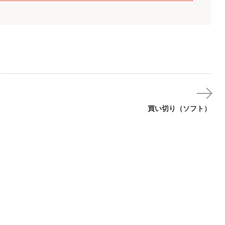
DTS-D2D
DTS-G1D
ナジーシステム
社
富士通株式会社
富士通株式会社
買い切り（ソフト）
SS LIGHT
docomap Eye