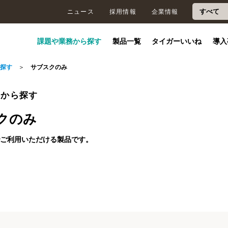
ニュース
採用情報
企業情報
課題や業務から探す
製品一覧
タイガーいいね
導入
で探す
サブスクのみ
ベント
テム
終了したイベント
課題から探すTOP
運輸関連システムTOP
務から探す
ントはありません。
クのみ
ア職
営業職
企業理念
社員の声
沿革
トPr
トラックメイト･
簡易労務管理オプ
トラッ
でご利用いただける製品です。
みた
事務・管理業務
点呼・法令対応
運行状
クラウドサービス
ション
車Pro
一切なし！
イガーの会
物流業界の顧客に向け
株式会社タイガーの企
社員の本音を集めまし
株式会社タイガーの沿
を効率化したい
を強化したい
る化し
はリモート
介します。
た提案営業。 既存顧客
業理念を紹介します。
た。入社のきっかけ、
革をご紹介します。
から大規模
マストラン
選ばれる理由
運送業・車両31～50台
タイガー製品早見表
サンワ運輸株式会社
ー
株式会社タイガー
株式会社タイガー
株式会
す。
がメインなので、飛込
聞いてみませんか？
広く対応
の事業者
はほとんどありませ
株式会社タイガーが多くの
これを見れば、タイガー取
クラウド型業務システムで
ん。
お客様から選ばれる理由。
り扱い製品のすべてが分か
あるトラックメイトASPの
なご提案を
を長年活用
スマトラを導入すること
ここではそれらを紹介しま
る。
導入で初期費用と更新コス
ます。
効率化や請
で、日常点検の見える化と
業務から探すTOP
す。
トを削減。日報・請求書・
の連動によ
管理業務の効率化を実現。
.05.12
2026.04.14
2026.03.17
収支・入出金を一元管理
省力化とミ
点検漏れの防止、異常報告
の点検漏れ、修理代で返っ
【トラックメイトPro20周
【2026年最
常点
【運送業特化型】
大蔵大臣
給与大
し、業務効率と正確性が向
。
の迅速化、管理業務の負担
ラ
勤怠管理システム
きます。トラック日常点検
年】老舗運送会社「オキマス
新法の要点を
上。
定して進め
軽減につながりました。
TUMIXコンプラ