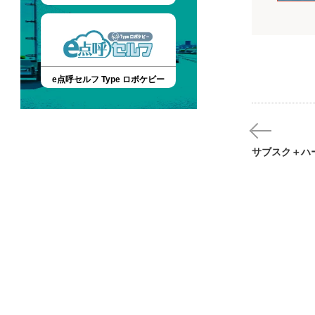
デジタコ
デ
e点呼セルフ Type ロボケビー
YDX-3α(旧
DTG3α)
矢崎エナジーシ
株式会社
サブスク＋ハ
DTS-G1O
富士通株式会社
ドラレコ
ド
Nauto