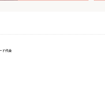
ジタコTOP
名称：
YDX-5(旧名称：D
YDX-7(旧名称：D
YDX-8
TG5)
TG7)
ステム
矢崎エナジーシステム
矢崎エナジーシステム
矢崎エ
株式会社
株式会社
株式会
ード代金
ラレコTOP
WEBドラサービス
「EV-WITNESS」/
WITNE