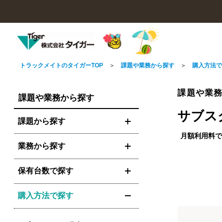
Recruit
Corporate
トラックメイトのタイガーTOP
課題や業務から探す
購入方法
採用情報
企業情報
予定しているイ
課題から探す
運輸関連シス
Search For Products & Serivce
Products
Tiger Like
Case
Blog
Event
課題や業
課題や業務から探す
製品一覧
タイガーいいね
導入事例
最新ブログ
イベント情報
課題や業務から探す
株式会社タイガーはまもなく創業
運送業向けのビジネスを開始して
予定しているイベ
100年目を迎えます。
40年、タイガーは運送会社の困り
サブス
100年企業を目指す当社で中心的存
ごとを走る力に変える支えとなる
課題から探す
エンジニ
会社概要
在として活躍してください！
べく、活動してきました。これか
「運輸・物流企業様へ物流ソリューショ
株式会社タイガーは、運輸・物流企業様
株式会社タイガーのことを、より一層知
タイガー製品・サービスは、様々なお客
株式会社タイガーが参加する、
トラックメイ
らも長年の経験と培った技術で、
月額利用料
ンのエキスパート」として、トラックメ
へ物流ソリューションのエキスパートと
っていただく為のページです。
様から多くのご支持をいただいていま
イベントの情報をお知らせします。
DXに取り組
o5
客先常駐は
株式会社タ
物流に関わる人すべてが安心して
採用情報TOP
い
業務から探す
イトシリーズをはじめクラウド型ドライ
して貢献し、業界のニーズを踏まえた新
す。
社内もしく
社概要を紹
小規模事業者
株式会社オキ
進める未来を、タイガーは築いて
株式会社タイガ
ブレコーダー、アルコール検知器を利用
規商材へ積極的に取り組んでいます。
ここではその中の一部をご紹介します。
での勤務で
タイガーいいねTOP
イベント情報TOP
事業者まで幅
スポート
参ります。
したIT点呼、運送システムやデジタルタ
保有台数で探す
コグラフなどの多彩なソリューションを
製品一覧TOP
導入事例TOP
お客様へ、最適
トラックメイト
企業情報TOP
提供。運輸業界においてなくてはならな
させていただき
し、日報入力の
業務から探す
い役割を果たしています。
求・給与業務と
2026.07.08
2026.06.16
2026
購入方法で探す
り、事務処理の
【2026年版】運送業システ
ナフサ問題の今！運送会社の
そ
スマホで日
スの防止を実現
課題や業務から探す
検 スマト
ム・デジタコで使える補助金
コスト上昇対策 – 燃料サーチ
て
日々の業務を安