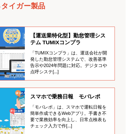
したい実務ポイ
式会社
株式会社ラクス
るタイガー製品
ク事業適正化関
配車管理
点呼業務
安全運行
過去のイベント情報はこちら
【運送業特化型】勤怠管理シス
テム TUMIXコンプラ
「TUMIXコンプラ」は、運送会社が開
発した勤怠管理システムで、改善基準
台以上保有の
告示や2024年問題に対応。デジタコや
点呼システ[...]
スマホで乗務日報 モバレポ
「モバレポ」は、スマホで運転日報を
簡単作成できるWebアプリ。手書き不
り（ハー
要で業務効率を向上し、日常点検表も
チェック入力で作[...]