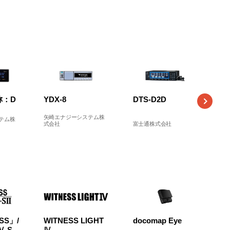
称：D
YDX-8
DTS-D2D
D
矢崎エナジーシステム株
テム株
式会社
富士通株式会社
富
SS」/
WITNESS LIGHT
docomap Eye
Ⅳ-S
Ⅳ