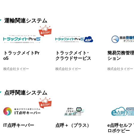
「WITNESSⅣ-S
Ⅳ
Ⅱ」
合同会
株式会社ドライブカメ
株式会
株式会社タイガー
ラ
ラ
運輸関連システム
その他車載器TOP
トラックメイトPr
トラックメイト･
簡易労務管
o5
クラウドサービス
ション
ーモニ
Mobileye580
HT430BLE
株式会社タイガー
株式会社タイガー
株式会社タイガー
ューテ
株式会社オレンジジャ
Mobileye Global Inc.
パン
点呼関連システム
IT点呼キーパー
点呼＋（プラス）
e点呼セルフ T
ロボケビー