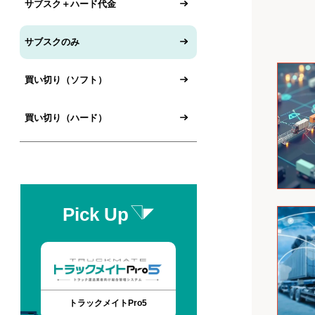
【運送業向け】
ャージ・適正原価の基本を解
で
られる仕組みと
サブスク＋ハード代金
株式会社タイガ
ドキュメント、資料は
説
こちらから
運輸基幹業
サブスクのみ
カタログ・資料ダウンロー
点呼関連シス
ド
保有台数で探
買い切り（ソフト）
バーグトップ
買い切り（ハード）
IT点呼キー
モバレポ導入で
1～5台保有
テレニシ株式会
ドライバーの負
業様
現。日報の検索
し、管理工数の
献しています。
アルコールチ
購入方法で探
Pick Up
Guardian
サンコーテクノ
サブスク＋
社
ド代金
トラックメイトPro5