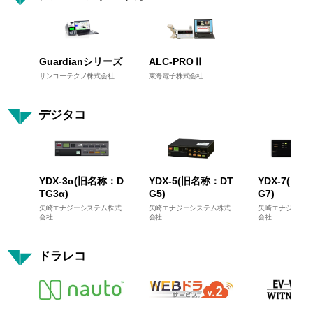
Guardianシリーズ
ALC-PROⅡ
サンコーテクノ株式会社
東海電子株式会社
デジタコ
YDX-3α(旧名称：D
YDX-5(旧名称：DT
YDX-7(旧
TG3α)
G5)
G7)
矢崎エナジーシステム株式
矢崎エナジーシステム株式
矢崎エナジーシス
会社
会社
会社
ドラレコ