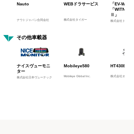
Nauto
WEBドラサービス
「EV-WITN
「WITNESS
Ⅱ」
ナウトジャパン合同会社
株式会社タイガー
株式会社ドライブ
その他車載器
ナイスヴューモニ
Mobileye580
HT430BLE
ター
Mobileye Global Inc.
株式会社オレンジ
株式会社日本ヴューテック