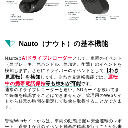
Nauto（ナウト）の基本機能
AIドライブレコーダー
Nautoは
として、車両のイベント
｛急ブレーキ、急ハンドル、急加速、衝撃｝のイベントを
【わき
検知します。さらにドライバーのイベントとして
見運転】を検知
運転
します。※わき見運転機能では、
中の携帯電話保持
等も検知が可能
です。
通常のドライブレコーダーと違い、SDカードを抜いてき
て映像を確認することはできませんが、管理用のWebサイ
トから任意の時間を指定して映像を取得することができま
す。
管理Webサイトからは、車両の動態把握や安全運転のレポ
ート、過去１か月のイベント動画の確認を行うことが出来