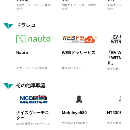
矢崎エナジーシステム株式
矢崎エナジーシステム株式
矢崎エナジーシス
会社
会社
会社
ドラレコ
Nauto
WEBドラサービス
「EV-WITN
「WITNESS
Ⅱ」
ナウトジャパン合同会社
株式会社タイガー
株式会社ドライブ
その他車載器
ナイスヴューモニ
Mobileye580
HT430BLE
ター
Mobileye Global Inc.
株式会社オレンジ
株式会社日本ヴューテック