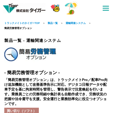
トラックメイトのタイガーTOP
製品一覧
運輸関連システム
簡易労務管理オプション
製品一覧
-
運輸関連システム
- 簡易労務管理オプション -
「簡易労務管理オプション」は、トラックメイトPro／配車Pro向
け追加機能として改善基準告示に対応。デジタコ日報データや配
車予定を基に拘束時間を管理し、警告表示で注意喚起を行いま
す。乗務員ごとの労務明細や集計表も自動作成でき、労務状況の
把握や法令遵守を支援。安全運行と業務効率化に役立つオプショ
ンです。
買い切り（ソフト）