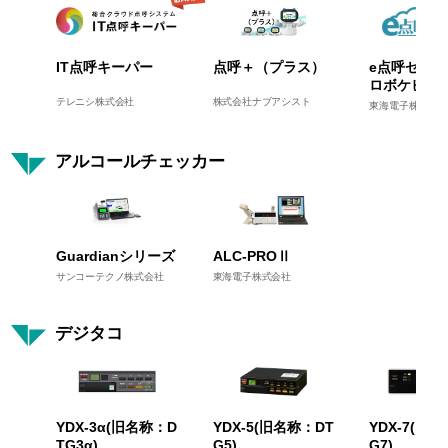
IT点呼キーパー
点呼＋（プラス）
e点呼セルフ 
ロボケビー
テレニシ株式会社
株式会社ナブアシスト
東海電子株式会社
アルコールチェッカー
Guardianシリーズ
ALC-PROⅡ
サンコーテクノ株式会社
東海電子株式会社
デジタコ
YDX-3α(旧名称：D
YDX-5(旧名称：DT
YDX-7(旧
TG3α)
G5)
G7)