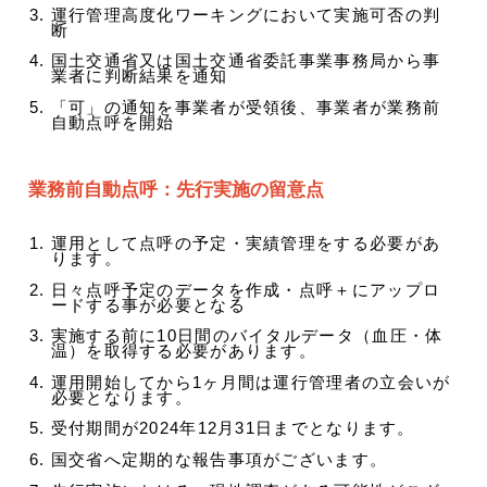
運行管理高度化ワーキングにおいて実施可否の判
断
国土交通省又は国土交通省委託事業事務局から事
業者に判断結果を通知
「可」の通知を事業者が受領後、事業者が業務前
自動点呼を開始
業務前自動点呼：先行実施の留意点
運用として点呼の予定・実績管理をする必要があ
ります。
日々点呼予定のデータを作成・点呼＋にアップロ
ードする事が必要となる
実施する前に10日間のバイタルデータ（血圧・体
温）を取得する必要があります。
運用開始してから1ヶ月間は運行管理者の立会いが
必要となります。
受付期間が2024年12月31日までとなります。
国交省へ定期的な報告事項がございます。