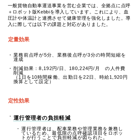
一般貨物自動車運送事業を営む企業では、全拠点に点呼
＋ロボット版Kebbiを導入しています。これにより、血
圧計や体温計と連携させて健康管理を強化しました。導
入に際しては以下の課題と対応がありました。
定量効果
業務前点呼が5分、業務後点呼が3分の時間短縮を
達成
削減効果：8,192円/日、180,224円/月 の人件費
削減
（1日を10時間稼働、出勤日を22日、時給1,920円
換算として設定）
定性効果
運行管理者の負担軽減
運行管理者は、配車業務や管理業務を兼務し
ているため、最低限の点呼確認項目をロボッ
トが行うことで負担軽減が図られた。