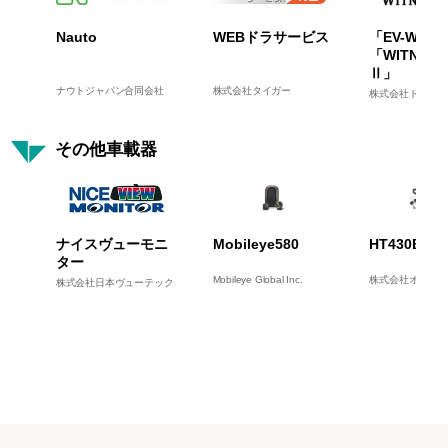
Nauto
WEBドラサービス
「EV-WITN
「WITNESS
Ⅱ」
ナウトジャパン合同会社
株式会社タイガー
株式会社ドライブ
その他車載器
ナイスヴューモニ
Mobileye580
HT430BLE
ター
Mobileye Global Inc.
株式会社オレンジ
株式会社日本ヴューテック