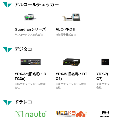
アルコールチェッカー
Guardianシリーズ
ALC-PROⅡ
サンコーテクノ株式会社
東海電子株式会社
デジタコ
YDX-3α(旧名称：D
YDX-5(旧名称：DT
YDX-7(旧
TG3α)
G5)
G7)
矢崎エナジーシステム株式
矢崎エナジーシステム株式
矢崎エナジーシス
会社
会社
会社
ドラレコ